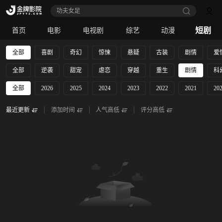
功夫女足
短剧
首页
电影
电视剧
综艺
动漫
全部
喜剧
奇幻
惊悚
悬疑
古装
剧情
爱
全部
逆袭
甜宠
虐恋
穿越
重生
剧情
科
全部
2026
2025
2024
2023
2022
2021
20
最近更新
添加时间
人气高低
评分高低