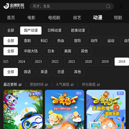
天才，女友
动漫
首页
电影
电视剧
综艺
短剧
全部
国产动漫
日韩动漫
欧美动漫
全部
喜剧
科幻
热血
冒险
动作
运动
战
全部
中国大陆
日本
美国
其他
2025
2024
2023
2022
2021
2020
2019
2018
全部
国语
英语
日语
其他
最近更新
添加时间
人气高低
评分高低
蓝光
蓝光
蓝光