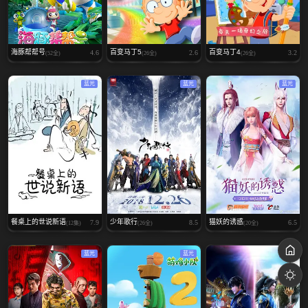
海豚帮帮号
百变马丁5
百变马丁4
4.6
2.6
3.2
(52全)
(26全)
(26全)
蓝光
蓝光
蓝光
餐桌上的世说新语
少年歌行
猫妖的诱惑
7.9
8.5
6.5
(12集)
(26全)
(20全)
蓝光
蓝光
蓝光