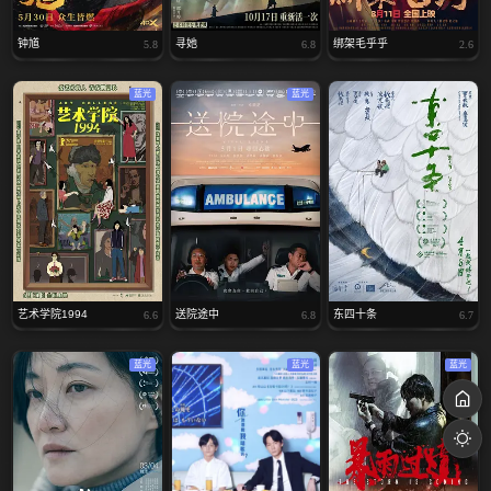
钟馗
寻她
绑架毛乎乎
5.8
6.8
2.6
蓝光
蓝光
艺术学院1994
送院途中
东四十条
6.6
6.8
6.7
蓝光
蓝光
蓝光