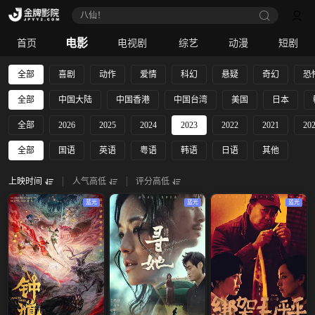
八仙！
电影
首页
电视剧
综艺
动漫
短剧
全部
喜剧
动作
爱情
科幻
悬疑
奇幻
恐
全部
中国大陆
中国香港
中国台湾
美国
日本
全部
2026
2025
2024
2023
2022
2021
20
全部
国语
英语
粤语
韩语
日语
其他
上映时间
人气高低
评分高低
蓝光
蓝光
蓝光