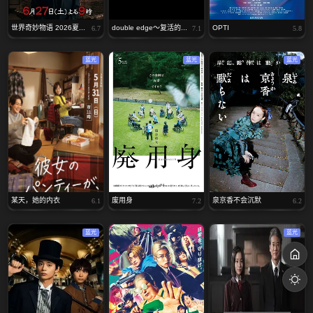
世界奇妙物语 2026夏...
double edge～复活的...
OPTI
6.7
7.1
5.8
蓝光
蓝光
蓝光
某天，她的内衣
废用身
泉京香不会沉默
6.1
7.2
6.2
蓝光
蓝光