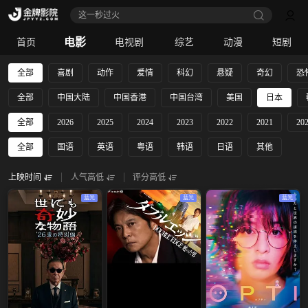
这一秒过火
电影
首页
电视剧
综艺
动漫
短剧
全部
喜剧
动作
爱情
科幻
悬疑
奇幻
恐
全部
中国大陆
中国香港
中国台湾
美国
日本
全部
2026
2025
2024
2023
2022
2021
20
全部
国语
英语
粤语
韩语
日语
其他
上映时间
人气高低
评分高低
蓝光
蓝光
蓝光