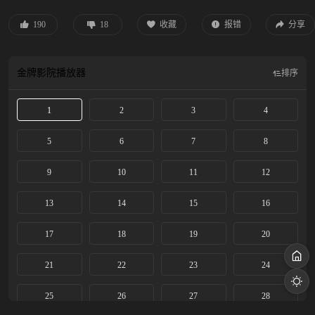
带领已解散的足球队参加联赛，不出意料被打得落花流水，多亏王法指教，才磕
磕绊绊赢下比赛。此后，林晚星劝说王法担任教练、凑齐队员、调和队内矛盾。
190
18
收藏
报错
分享
一切看似走向正轨时，王法、林晚星的旧日伤疤相继被揭开，两人皆选择逃避，
但最终还是互相谅解。孩子们的球赛决赛和高考逐步临近，二人联手帮助孩子们
重拾对足球的热爱，努力冲刺高考，走上追寻梦想的道路。
金牌影院
播放器
排序
1
2
3
4
5
6
7
8
9
10
11
12
13
14
15
16
17
18
19
20
21
22
23
24
25
26
27
28