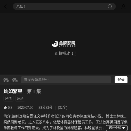
八仙！
即将播放
登录
灿如繁星
第 1 集
剧情
运动
|
2026.07.05
|
38分32秒
|
(32全)
6.8
简介:
该剧改编自晋江文学城作者长洱的同名青春热血竞技小说。 博士生林晚星
突然回到老家，进入宏景八中，做起体育器材保管员工作。王法放弃英国足球俱
乐部教练工作回到宏景，成为了林晚星的神秘租客。林晚星被要求