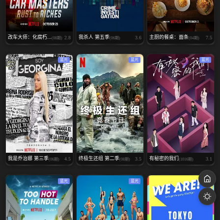
改车大师：化腐朽...
我杀人 第五季
主厨的餐桌：面条
2.8
3.6
7.5
(08期)
(06期)
(04期)
蓝光
蓝光
蓝光
我是乔治娜 第三季
终极生还组 第二季
有秘密的我们
4.5
3.5
3.1
(06期)
(08期)
(1016期)
蓝光
蓝光
蓝光