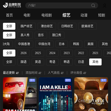
八仙！
综艺
首页
电影
电视剧
动漫
短剧
全部
国产综艺
港台综艺
日韩综艺
欧美综艺
全部
真人秀
音乐
脱口秀
中国大陆
中国香港
中国台湾
日本
韩国
美国
其他
全部
2026
2025
2024
2023
2022
2021
20
全部
国语
英语
粤语
韩语
日语
其他
最近更新
添加时间
人气高低
评分高低
蓝光
蓝光
蓝光