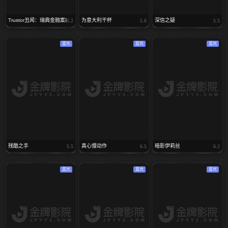
Trustor丑闻：瑞典金融案内幕
为意大利干杯
深信之疑
6.2
5.6
5.5
蓝光
蓝光
蓝光
残酷之手
真心慢动作
暗影伊莉丝
5.5
6.5
6.2
蓝光
蓝光
蓝光