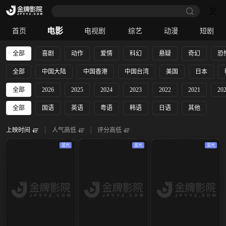
电影
首页
电视剧
综艺
动漫
短剧
全部
喜剧
动作
爱情
科幻
悬疑
奇幻
恐
全部
中国大陆
中国香港
中国台湾
美国
日本
全部
2026
2025
2024
2023
2022
2021
20
全部
国语
英语
粤语
韩语
日语
其他
上映时间
人气高低
评分高低
蓝光
蓝光
蓝光