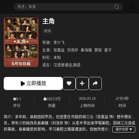
天才，女友
主角
剧情
导演：
李少飞
主演：
张嘉益
刘浩存
秦海璐
窦骁
翟子
别名：
未知
语言：
汉语普通话,国语
立即播放
2026.05.10
47分5秒
8.1
1623.9万
评分
热度
上映时间
时间
简介：
多年前，县剧团招学员，在团里任司鼓的胡三元（张嘉益 饰）替外甥女报
名，将年少的她改名易秦娥（刘浩存 饰）从家乡带出来学唱秦腔。因胡三元造成
的事故，易秦娥受到影响，学习秦腔之路屡遭波折。但她凭借刻苦
的劲头和自身的条件获得了老艺人的赏识和热情帮扶。她的“破蒙戏”在乡村舞台