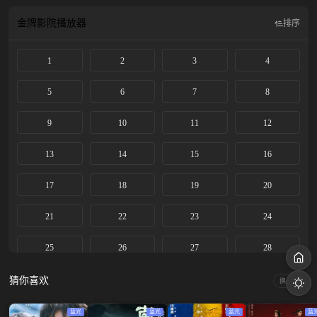
上音惊四座，后改名忆秦娥被调入省秦腔团。 她勤学苦练，在台上的演出屡获成
功。历经波折，她终于明白对秦腔艺术的传承才是她作为“主角”的真正意义，她
金牌影院
播放器
排序
将继续培养新一代秦腔舞台上亮丽的主角。
1
2
3
4
5
6
7
8
9
10
11
12
13
14
15
16
17
18
19
20
21
22
23
24
25
26
27
28
29
30
31
32
猜你喜欢
换一换
33
34
35
36
蓝光
蓝光
蓝光
蓝