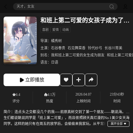
天才，女友
和班上第二可爱的女孩子成为了朋友
喜剧
爱情
动画
导演：
橘秀树
主演：
石谷春贵
石见舞菜香
铃代纱弓
长谷川育美
别名：
我和班上第二可爱的女生成为朋友
和班上第二可爱
语言：
日语
立即播放
2026.04.07
23分43秒
6.4
4.1万
评分
热度
上映时间
时间
简介：
连点头之交都没几个的我──前原真树交到了第一个朋友——朝凪海。男
生们都说朝凪同学是「班上第二可爱」，而且很照顾天真烂漫的No.1美少女天海
同学。这样的她只有在周五的放学后，会偷偷来我家玩。从平常能
干的模样，实在难以想像私底下的她这么率直又爱撒娇。 这是低调男与第二女主