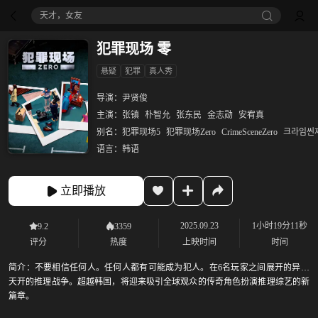
天才，女友
犯罪现场 零
悬疑
犯罪
真人秀
导演：
尹贤俊
主演：
张镇
朴智允
张东民
金志勋
安宥真
别名：
犯罪现场5
犯罪现场Zero
CrimeSceneZero
크라임씬
语言：
韩语
立即播放
2025.09.23
1小时19分11秒
9.2
3359
评分
热度
上映时间
时间
简介：
不要相信任何人。任何人都有可能成为犯人。在6名玩家之间展开的异想
天开的推理战争。超越韩国，将迎来吸引全球观众的传奇角色扮演推理综艺的新
篇章。