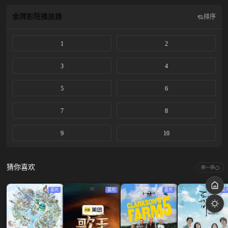
金牌影院
播放器
排序
1
2
3
4
5
6
7
8
9
10
猜你喜欢
换一换
蓝光
蓝光
蓝光
蓝